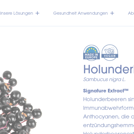
Unsere Lösungen
Gesundheit Anwendungen
Abo
Holunde
Sambucus nigra L.
Signature Extract™
Holunderbeeren sind
Immunabwehrformel
Anthocyanen, die a
entzündungshemmen
Holunderbeerenextra