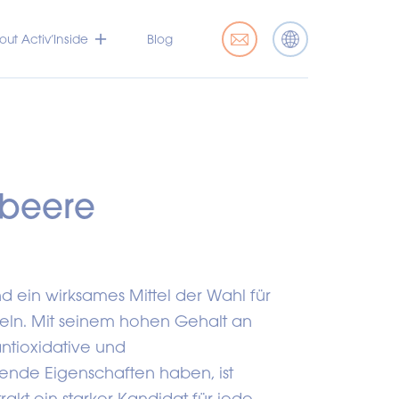
ut Activ’Inside
Blog
rbeere
 ein wirksames Mittel der Wahl für
n. Mit seinem hohen Gehalt an
ntioxidative und
de Eigenschaften haben, ist
kt ein starker Kandidat für jede