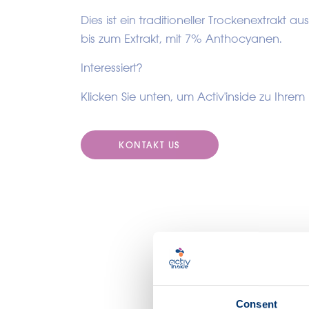
Dies ist ein traditioneller Trockenextrakt
bis zum Extrakt, mit 7% Anthocyanen.
Interessiert?
Klicken Sie unten, um Activ'inside zu Ihre
KONTAKT US
Discover our
Consent