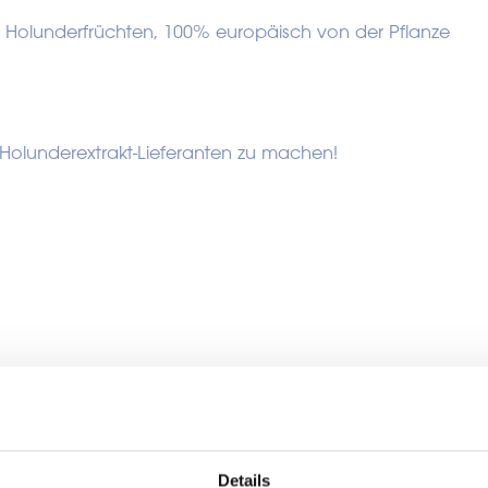
 aus Holunderfrüchten, 100% europäisch von der Pflanze
m Holunderextrakt-Lieferanten zu machen!
Our ingredients
 white labelling products 
Details