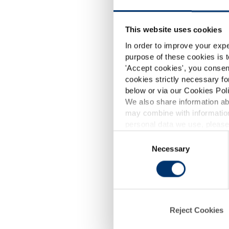
This website uses cookies
In order to improve your expe
purpose of these cookies is t
'
Accept cookies
', you consen
cookies strictly necessary fo
below or via our Cookies Poli
We also share information abo
may combine with information
p
personal data we use, please
Consent
Necessary
Selection
d
Reject Cookies