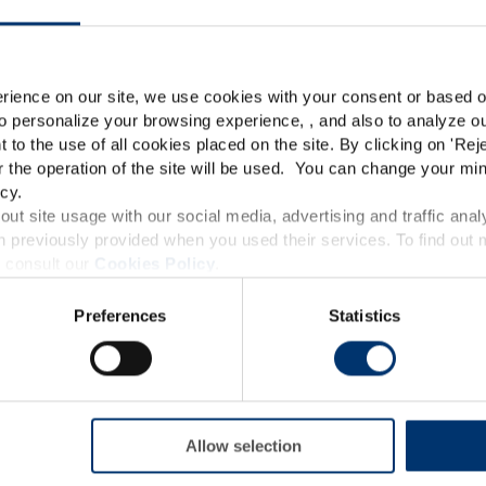
Please select your marke
Essential
Global
USA
rience on our site, we use cookies with your consent or based on
o personalize your browsing experience, , and also to analyze our
This website is intended exclusively for professional c
t to the use of all cookies placed on the site. By clicking on '
Rej
r the operation of the site will be used. You can change your min
pharmaceutical and food supplement sector and not for c
cy.
accessible in several countries all over the world and may
ut site usage with our social media, advertising and traffic anal
 previously provided when you used their services. To find out
roduct classification which do not comply with EC Regula
 consult our
Cookies Policy
.
provisions applicable in your country and which have no
Preferences
Statistics
and Drug Administration. The products presented on the
iagnose, treat, cure or prevent any disease. The complian
Immunität – gummies –
regulation and related claims in the country where it
Blaubeergeschmack
responsability of the professional c
Holunderbeere
Allow selection