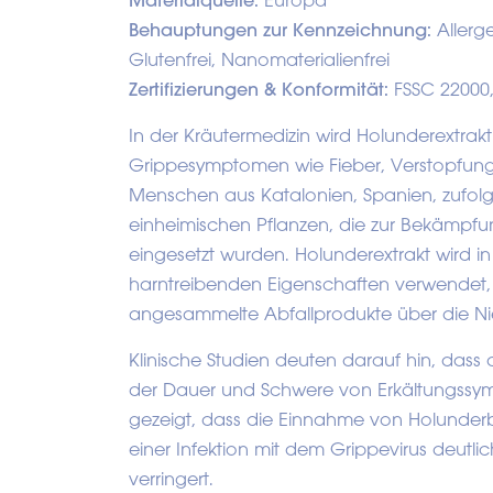
Materialquelle:
Europa
Behauptungen zur Kennzeichnung:
Allerge
Glutenfrei, Nanomaterialienfrei
Zertifizierungen & Konformität:
FSSC 22000,
In der Kräutermedizin wird Holunderextrakt 
Grippesymptomen wie Fieber, Verstopfung
Menschen aus Katalonien, Spanien, zufolg
einheimischen Pflanzen, die zur Bekämpf
eingesetzt wurden. Holunderextrakt wird in
harntreibenden Eigenschaften verwendet,
angesammelte Abfallprodukte über die Ni
Klinische Studien deuten darauf hin, dass 
der Dauer und Schwere von Erkältungssym
gezeigt, dass die Einnahme von Holunder
einer Infektion mit dem Grippevirus deutli
verringert.