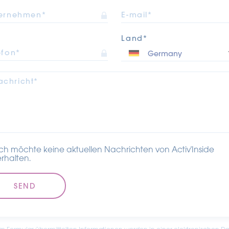
ernehmen*
E-mail*
Land*
efon*
achricht*
Ich möchte keine aktuellen Nachrichten von Activ'Inside
erhalten.