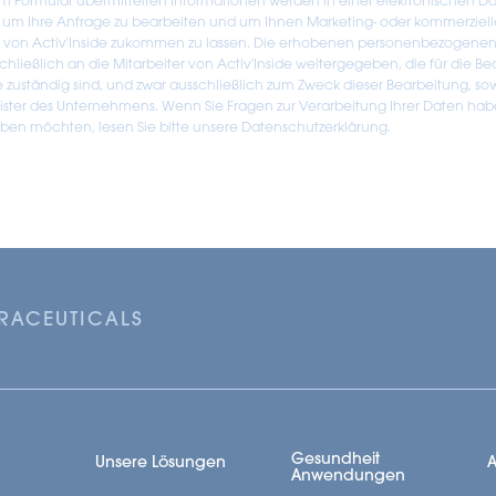
em Formular übermittelten Informationen werden in einer elektronischen Da
 um Ihre Anfrage zu bearbeiten und um Ihnen Marketing- oder kommerziell
n von Activ'Inside zukommen zu lassen. Die erhobenen personenbezogene
hließlich an die Mitarbeiter von Activ'Inside weitergegeben, die für die B
e zuständig sind, und zwar ausschließlich zum Zweck dieser Bearbeitung, so
eister des Unternehmens. Wenn Sie Fragen zur Verarbeitung Ihrer Daten hab
en möchten, lesen Sie bitte unsere Datenschutzerklärung.
TRACEUTICALS
Gesundheit
Unsere Lösungen
A
Anwendungen