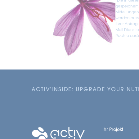
*Die in dies
gespeichert,
Mitteilunge
werden aussc
Ihrer Anfrag
Mail-Dienstl
Rechte ausüb
ACTIV'INSIDE: UPGRADE YOUR NU
Ihr Projekt