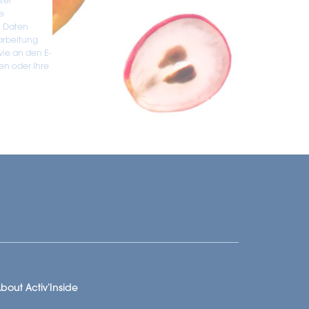
tei
e
n Daten
earbeitung
wie an den E-
en oder Ihre
bout Activ’Inside