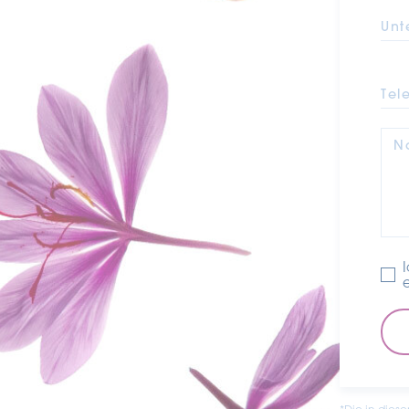
Unt
Tel
N