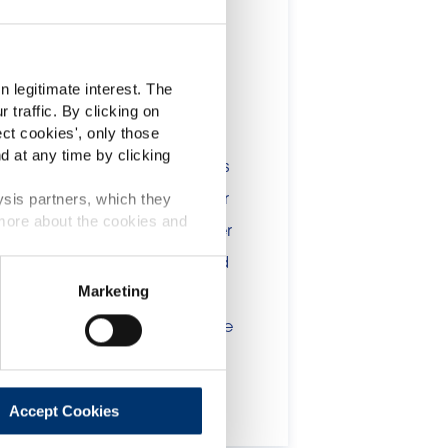
t
 legitimate interest. The
 traffic. By clicking on
lients in the the health,
ect cookies
', only those
d at any time by clicking
onsumers. The information is
 include statements, claims or
ysis partners, which they
 more about the cookies and
tion CE n. 1924/2006 or other
t been evaluated by the Food
Marketing
 website are not intended to
ce of a final product with the
 will be sold, remain the
lient.
Accept Cookies