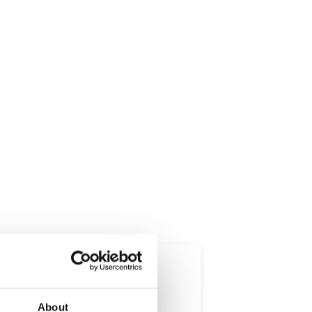
Holunderbeere
About