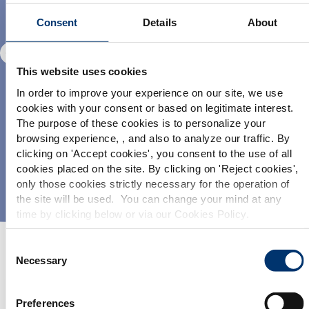
Consent
Details
About
Cordyceps Sinensis
Cordyceps sinensis
This website uses cookies
In order to improve your experience on our site, we use
cookies with your consent or based on legitimate interest.
The purpose of these cookies is to personalize your
browsing experience, , and also to analyze our traffic. By
Please select your market
clicking on '
Accept cookies
', you consent to the use of all
DISCOVER
D
Global
USA
cookies placed on the site. By clicking on '
Reject cookies
',
only those cookies strictly necessary for the operation of
the site will be used. You can change your mind at any
DISCOVER OUR INGREDIENTS
This website is intended exclusively for
time by clicking below or via our Cookies Policy.
professional clients in the the health,
We also share information about site usage with our social
pharmaceutical and food supplement
sector and not for consumers. The
media, advertising and traffic analysis partners, which they
Consent
information is accessible in several
may combine with information previously provided when
Necessary
Selection
countries all over the world and may
you used their services. To find out more about the cookies
include statements, claims or product
and personal data we use, please consult our
Cookies
classification which do not comply with
Preferences
EC Regulation CE n. 1924/2006 or other
Policy
.