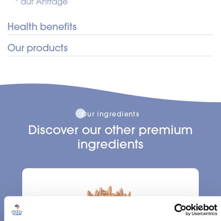
* auf Anfrage
Health benefits
Our products
Immunität
: Functional mushroom supporting
immune defenses
PR-0495
Auster EX 8:1 CO
IMMUNITÄT
Our ingredients
Discover our other premium
ingredients