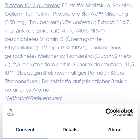
Zutaten für 2 gummies:
Füllstoffe: Maltitsirup, Sorbitol ;
Geliermittel: Pektin ; Proprietäre SkinAx²™-Mischung
(150 mg): Traubenkern
(Vitis vinifera L
.) Extrakt: 114,7
mg, Zink (als Zinkcitrat): 4 mg (40% NRV*),
beschichtetes Vitamin C (Überzugsmittel:
Ethylcellulose): 12 mg (15% NRV*), überzogenes
getrocknetes Melonensaftkonzentrat
(Cucumis melo
L
.): 2,3 mg (standardisiert in Superoxiddismutase: 31,5
IU**, Überzugsmittel: nachhaltiges Palmöl) ; Säure:
Zitronensäure ; Ballaststoffe auf pflanzlicher Basis ;
natürliches Aroma
*Nährstoff-Referenzwert
** Internationale Abteilung
Science
Consent
Details
About