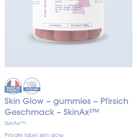
Skin Glow – gummies – Pfirsich
Geschmack – SkinAx²™
SkinAx²™.
Private label skin glow