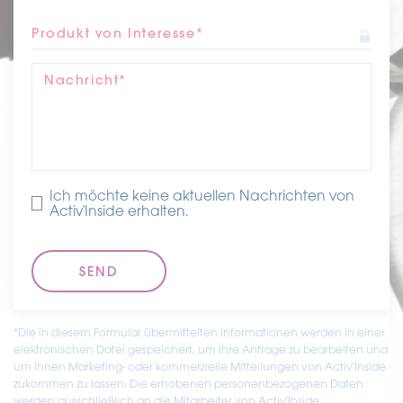
– Traubenkerne mit Antioxidantien
Produkt von Interesse*
AnsprÜche Mit Mehrwert
Nachricht*
–
Made in France
– Melone aus Südfrankreich
– Französische Traube aus der Champagne
Ich möchte keine aktuellen Nachrichten von
Activ'Inside erhalten.
*Die in diesem Formular übermittelten Informationen werden in einer
elektronischen Datei gespeichert, um Ihre Anfrage zu bearbeiten und
um Ihnen Marketing- oder kommerzielle Mitteilungen von Activ'Inside
zukommen zu lassen. Die erhobenen personenbezogenen Daten
werden ausschließlich an die Mitarbeiter von Activ'Inside