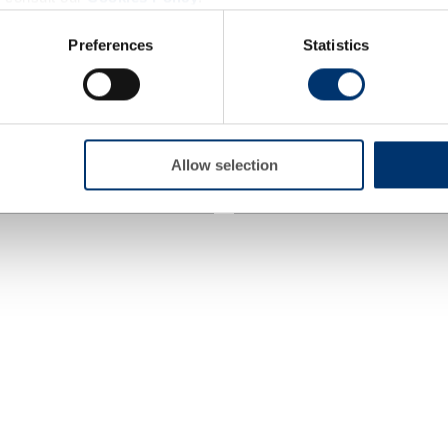
provisions applicable in your country and which have no
Preferences
Statistics
and Drug Administration. The products presented on the
iagnose, treat, cure or prevent any disease. The complian
regulation and related claims in the country where it
Schlaf – gummies –
responsability of the professional c
 gummies –
Safr’Inside™ & Vit B6
Allow selection
ck: Rote Früchte
Safr'Inside™