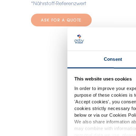
*Nährstoff-Referenzwert
ASK FOR A QUOTE
O
Consent
This website uses cookies
In order to improve your expe
purpose of these cookies is t
'
Accept cookies
', you consen
cookies strictly necessary fo
below or via our Cookies Poli
We also share information abo
may combine with information
p
personal data we use, please