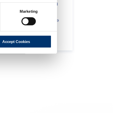
t been evaluated by the Food
Marketing
 website are not intended to
ce of a final product with the
 will be sold, remain the
lient.
Accept Cookies