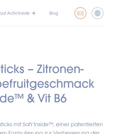
ut Activ’Inside
Blog
ticks – Zitronen-
efruitgeschmack
side™ & Vit B6
sticks mit Safr’Inside™, einer patentierten
bten Formulierung zur Verbesserung der