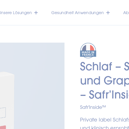
Unsere Lösungen
Gesundheit Anwendungen
Abo
Schlaf – S
und Grap
– Safr’In
Safr'Inside™
Private label Schlaf
und klinisch erpro