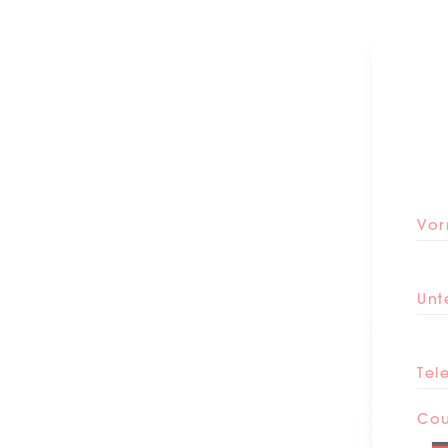
Vo
Unt
Tel
Cou