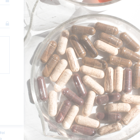
tei
e