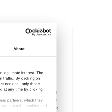
ts
About
t
 legitimate interest. The
Premium
 traffic. By clicking on
lients in the the health,
ect cookies
', only those
d at any time by clicking
onsumers. The information is
 include statements, claims or
ysis partners, which they
 more about the cookies and
tion CE n. 1924/2006 or other