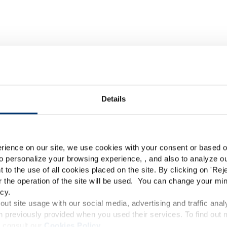
ther white labelling produc
Details
Please select your marke
Global
USA
rience on our site, we use cookies with your consent or based on
Essential
o personalize your browsing experience, , and also to analyze our
This website is intended exclusively for professional c
t to the use of all cookies placed on the site. By clicking on '
Rej
r the operation of the site will be used. You can change your min
pharmaceutical and food supplement sector and not for c
cy.
accessible in several countries all over the world and may
ut site usage with our social media, advertising and traffic anal
 previously provided when you used their services. To find out
roduct classification which do not comply with EC Regula
 consult our
Cookies Policy
.