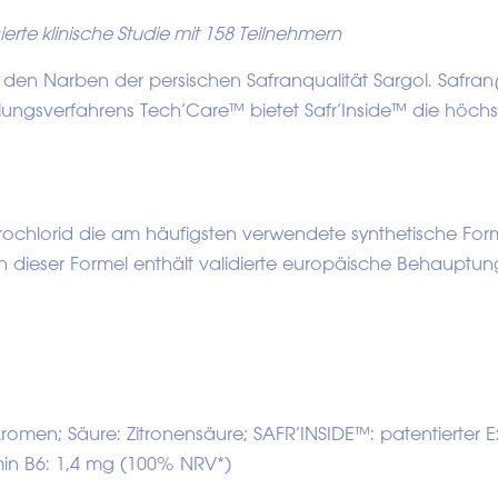
erte klinische Studie mit 158 Teilnehmern
s den Narben der persischen Safranqualität Sargol. Safran
ungsverfahrens Tech’Care™ bietet Safr’Inside™ die höch
drochlorid die am häufigsten verwendete synthetische For
n dieser Formel enthält validierte europäische Behaupt
romen; Säure: Zitronensäure; SAFR’INSIDE™: patentierter Ex
amin B6: 1,4 mg (100% NRV*)