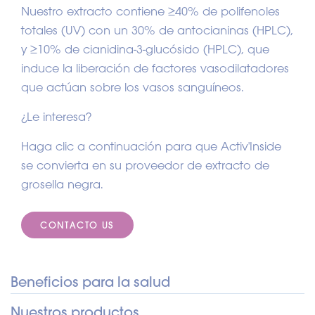
Nuestro extracto contiene ≥40% de polifenoles
totales (UV) con un 30% de antocianinas (HPLC),
y ≥10% de cianidina-3-glucósido (HPLC), que
induce la liberación de factores vasodilatadores
que actúan sobre los vasos sanguíneos.
¿Le interesa?
Haga clic a continuación para que Activ'Inside
se convierta en su proveedor de extracto de
grosella negra.
CONTACTO US
Beneficios para la salud
Nuestros productos
Visión
: Rich source of cost-friendly anthocyanins.