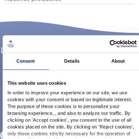
Backed by scientific evidence
PR-0026
Piernas ligeras
: Pending claim on blood circulation
Grosella negra en el interior EX 30
backed by scientific evidence
PIERNAS LIGERAS
VISIÓN
Nuestros ingredientes
Descubre nuestros otros ingredientes
premium
Consent
Details
About
Extracto seco tradicional de grosella negra
This website uses cookies
In order to improve your experience on our site, we use
cookies with your consent or based on legitimate interest.
The purpose of these cookies is to personalize your
browsing experience, , and also to analyze our traffic. By
Por favor seleccione su mercado
clicking on '
Accept cookies
', you consent to the use of all
Mix-Inside
Global
USA
cookies placed on the site. By clicking on '
Reject cookies
',
only those cookies strictly necessary for the operation of
Vitis vinifera L./Daucus carota