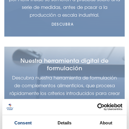
serie de medidas, antes de pasar a la
producción a escala industrial.
DESCUBRA
Nuestra herramienta digital de
formulación
Descubra nuestra herramienta de formulación
de complementos alimenticios, que procesa
rápidamente los criterios introducidos para crear
su fórmula de complementos alimenticios en
sólo 20 minutos. Este proceso tiene en cuenta
factores como los ingredientes, la dosis, la salud
Consent
Details
About
alegaciones y la evidencia científica para la