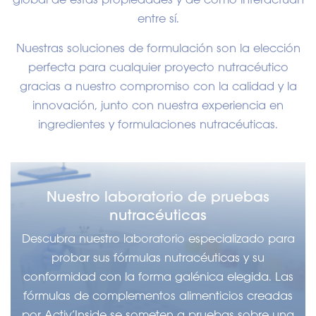
entre sí.
Nuestras soluciones de formulación son la elección
perfecta para cualquier proyecto nutracéutico
gracias a nuestro compromiso con la calidad y la
innovación, junto con nuestra experiencia en
ingredientes y formulaciones nutracéuticas.
Nuestro laboratorio de pruebas
nutracéuticas
Descubra nuestro laboratorio especializado para
probar sus fórmulas nutracéuticas y su
conformidad con la forma galénica elegida. Las
fórmulas de complementos alimenticios creadas
por Activ’Inside se someten a pruebas sobre una