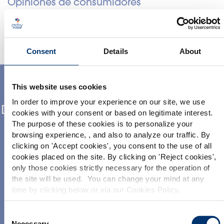
Opiniones de consumidores
Nuestros productos
Consent
Details
About
This website uses cookies
Nuestros ingredientes
In order to improve your experience on our site, we use
Descubre nuestros otros ingredientes
cookies with your consent or based on legitimate interest.
premium
The purpose of these cookies is to personalize your
browsing experience, , and also to analyze our traffic. By
Por favor seleccione su mercado
clicking on '
Accept cookies
', you consent to the use of all
Global
USA
cookies placed on the site. By clicking on '
Reject cookies
',
only those cookies strictly necessary for the operation of
the site will be used. You can change your mind at any
This website is intended exclusively for
time by clicking below or via our Cookies Policy.
professional clients in the the health,
We also share information about site usage with our social
pharmaceutical and food supplement
sector and not for consumers. The
media, advertising and traffic analysis partners, which they
Consent
information is accessible in several
may combine with information previously provided when
Necessary