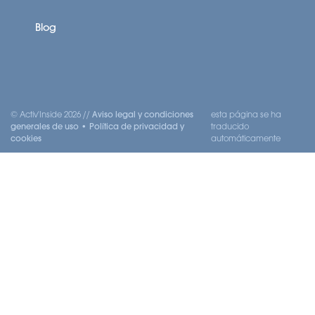
Blog
© Activ'Inside 2026 //
Aviso legal y condiciones
esta página se ha
generales de uso
•
Política de privacidad y
traducido
cookies
automáticamente