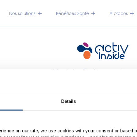
Nos solutions
Bénéfices Santé
A propos
Merci de sélectionner votre 
Global
USA
Veuillez noter que ce site web est exclusivement destiné au
Details
des compléments alimentaires et en aucun cas aux co
accessible dans plusieurs pays, il peut contenir des déclar
lassification non conformes au règlement CE n. 1924/2006
rience on our site, we use cookies with your consent or based on