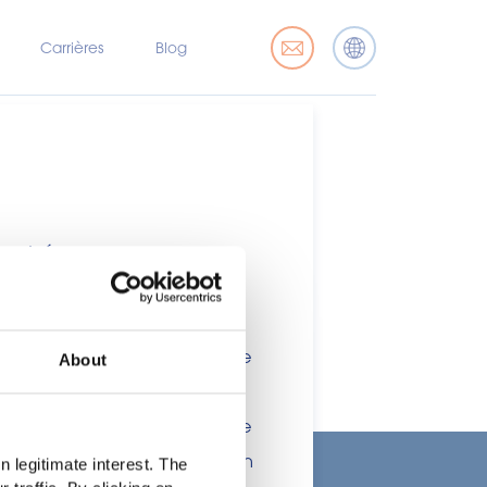
Carrières
Blog
marché
x professionnels de l’industrie
About
nsommateurs. Ce site étant
ations, des allégations ou une
 ou à d'autres dispositions en
 legitimate interest. The