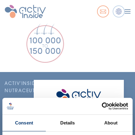
ACTIV'INSIDE: UPGRADE YOUR
NUTRACEUTICALS
Merci de sélectionner votre
marché
Consent
Details
About
Global
USA