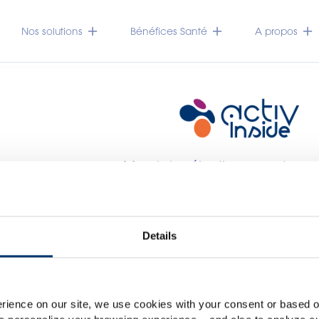
Nos solutions
Bénéfices Santé
A propos
Merci de sélectionner votre 
Global
USA
Veuillez noter que ce site web est exclusivement destiné au
Details
des compléments alimentaires et en aucun cas aux co
accessible dans plusieurs pays, il peut contenir des déclar
lassification non conformes au règlement CE n. 1924/2006
rience on our site, we use cookies with your consent or based on