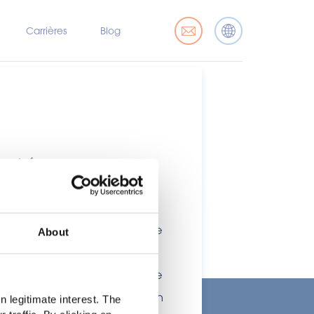
Carrières
Blog
marché
x professionnels de l’industrie
About
nsommateurs. Ce site étant
ations, des allégations ou une
 ou à d'autres dispositions en
 legitimate interest. The