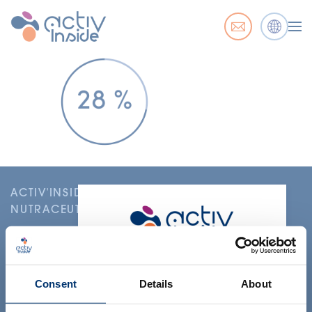
ACTIV'INSIDE: UPGRADE YOUR
NUTRACEUTICALS
Merci de sélectionner votre
marché
Consent
Details
About
Global
USA