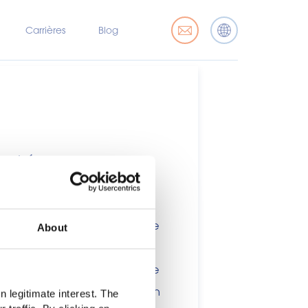
Carrières
Blog
marché
x professionnels de l’industrie
About
nsommateurs. Ce site étant
ations, des allégations ou une
 ou à d'autres dispositions en
 legitimate interest. The