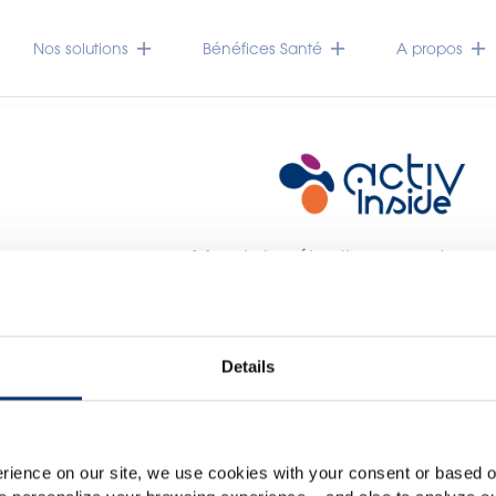
Nos solutions
Bénéfices Santé
A propos
Merci de sélectionner votre 
Global
USA
Veuillez noter que ce site web est exclusivement destiné au
Details
des compléments alimentaires et en aucun cas aux co
accessible dans plusieurs pays, il peut contenir des déclar
lassification non conformes au règlement CE n. 1924/2006
rience on our site, we use cookies with your consent or based on