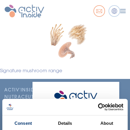
Signature mushroom range
ACTIV'INSIDE: UPGRADE YOUR
NUTRACEUTICALS
Merci de sélectionner votre
marché
Consent
Details
About