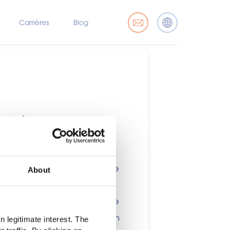
Carrières
Blog
marché
x professionnels de l’industrie
About
nsommateurs. Ce site étant
ations, des allégations ou une
 ou à d'autres dispositions en
 legitimate interest. The