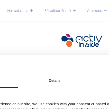
Nos solutions
Bénéfices Santé
A propos
Merci de sélectionner votre 
Global
USA
Veuillez noter que ce site web est exclusivement destiné au
Details
des compléments alimentaires et en aucun cas aux co
accessible dans plusieurs pays, il peut contenir des déclar
lassification non conformes au règlement CE n. 1924/2006
rience on our site, we use cookies with your consent or based on