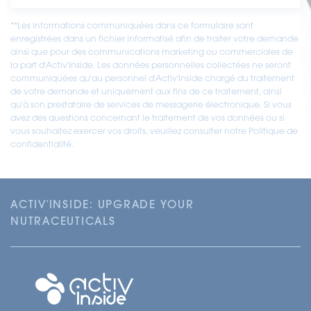
**Les informations communiquées dans ce formulaire sont
enregistrées dans un fichier informatisé afin de traiter votre demande
ainsi que pour des communications marketing ou commerciales de
la part d'Activ'Inside. Les données personnelles collectées ne seront
communiquées qu'au personnel d'Activ'Inside chargé du traitement
de votre demande et uniquement aux fins de ce traitement, ainsi
qu'à son prestataire de services de messagerie électronique. Si vous
avez des questions concernant le traitement de vos données ou si
vous souhaitez exercer vos droits, veuillez consulter notre Politique de
confidentialité.
ACTIV'INSIDE: UPGRADE YOUR
NUTRACEUTICALS