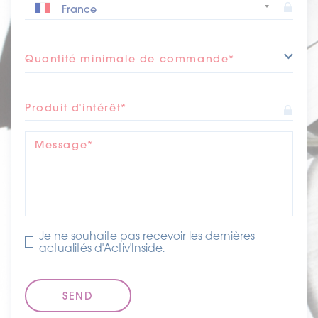
Clean Label
– Convient aux végétaliens
Quantité minimale de commande*
– Sans allergènes / Sans gluten / Sans OGM / Sans
nanoparticules / Sans irradiation
Produit d'intérêt*
AllÉgations De Valeur AjoutÉe
– Fabriqué en France
Message*
Je ne souhaite pas recevoir les dernières
actualités d'Activ'Inside.