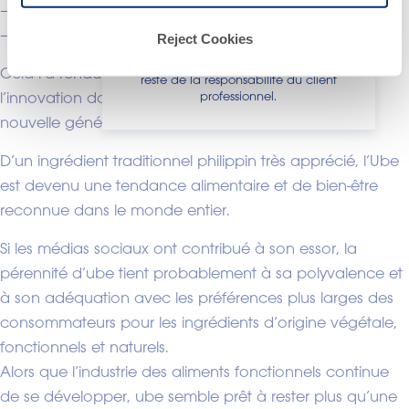
– Convivialité des médias sociaux
une quelconque maladie. La conformité
d'un produit final avec la
– Potentiel d’image de marque haut de gamme
Reject Cookies
réglementation et les allégations y
afférentes dans le pays où il sera vendu,
Cela l’a rendu particulièrement attrayant pour
reste de la responsabilité du client
professionnel.
l’innovation dans le domaine des compléments de
nouvelle génération.
D’un ingrédient traditionnel philippin très apprécié, l’Ube
est devenu une tendance alimentaire et de bien-être
reconnue dans le monde entier.
Si les médias sociaux ont contribué à son essor, la
pérennité d’ube tient probablement à sa polyvalence et
à son adéquation avec les préférences plus larges des
consommateurs pour les ingrédients d’origine végétale,
fonctionnels et naturels.
Alors que l’industrie des aliments fonctionnels continue
de se développer, ube semble prêt à rester plus qu’une