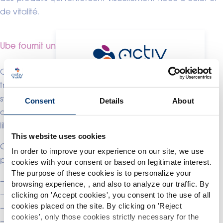
de vitalité.
Ube fournit un soutien énergétique naturel
Contrairement aux produits énergétiques hautement
Merci de sélectionner votre
transformés, chargés de sucres ou de stimulants
marché
synthétiques, ube fournit des glucides complexes
Consent
Details
About
d’origine naturelle qui peuvent contribuer à une
Global
USA
libération d’énergie plus soutenue.
This website uses cookies
Veuillez noter que ce site web est
C’est pourquoi il est intéressant de l’utiliser dans les
exclusivement destiné aux professionnels
In order to improve your experience on our site, we use
de l’industrie des compléments
produits de bien-être destinés aux personnes âgées :
cookies with your consent or based on legitimate interest.
alimentaires et en aucun cas aux
The purpose of these cookies is to personalize your
consommateurs. Ce site étant accessible
– Vitalité quotidienne
browsing experience, , and also to analyze our traffic. By
dans plusieurs pays, il peut contenir des
– Routines matinales de bien-être
déclarations, des allégations ou une
clicking on '
Accept cookies
', you consent to the use of all
classification non conformes au
cookies placed on the site. By clicking on '
Reject
– Mélanges de smoothies
règlement CE n. 1924/2006 ou à d'autres
cookies
', only those cookies strictly necessary for the
– Produits de nutrition fonctionnelle
dispositions en vigueur dans votre pays.