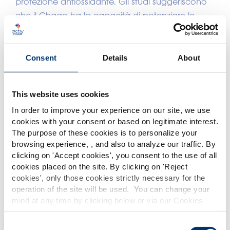
protezione antiossidante. Gli studi suggeriscono
che il Chaga ha la capacità di potenziare le
cellule immunitarie. Inoltre, il suo elevato
contenuto di antiossidanti può trasferire gli effetti
antinfiammatori associati all'immunità e alla pelle.
Consent
Details
About
* su richiesta
This website uses cookies
Health benefits
In order to improve your experience on our site, we use
cookies with your consent or based on legitimate interest.
Our products
Immunità
: The most antioxidant-rich functional
The purpose of these cookies is to personalize your
mushroom for cellular protection
browsing experience, , and also to analyze our traffic. By
Please select your market
clicking on '
Accept cookies
', you consent to the use of all
PR-0480
La pelle
: The most antioxidant-rich functional
Global
USA
cookies placed on the site. By clicking on '
Reject
Chaga EX 4:1 CO
mushroom for cellular protection
cookies
', only those cookies strictly necessary for the
IMMUNITÀ
LA PELLE
operation of the site will be used. You can change your
This website is intended exclusively for
Contattaci
mind at any time by clicking below or via our Cookies
professional clients in the the health,
Policy.
pharmaceutical and food supplement
sector and not for consumers. The
We also share information about site usage with our
Consent