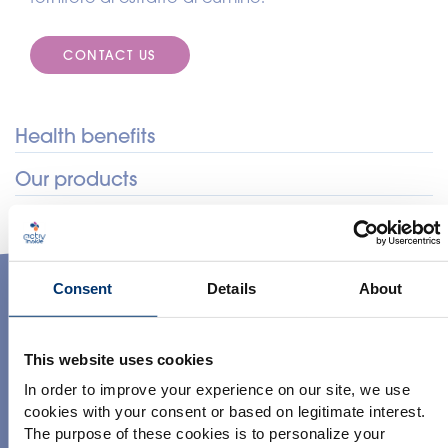
CONTACT US
Health benefits
Our products
Salute del cuore
: Original traditional spice extract
backed by scientific evidence
PR-0244
Salute dell'apparato digerente
: EFSA pending claim
Cumino interno EX 4-1
on digestion
Consent
Details
About
SINDROME PREMESTRUALE
SALUTE DELLE VIE URINARIE
Salute delle vie urinarie
: Original traditional spice
Our ingredients
SALUTE DELL’APPARATO DIGERENTE
SALUTE DEL CUORE
extract backed by scientific evidence thanks to its
Discover our other premium
antibacterial action
This website uses cookies
ingredients
In order to improve your experience on our site, we use
Sindrome premestruale
: Italian pending claim on
cookies with your consent or based on legitimate interest.
menstrual cycles disorders backed by science
The purpose of these cookies is to personalize your
Estratto secco tradizionale di cumino