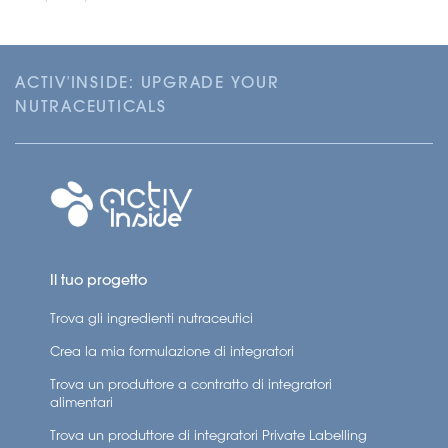
– Dopo 30 giorni, l’84% degli atleti e il 76% degli
anziani hanno notato risultati sulle articolazioni
ACTIV'INSIDE: UPGRADE YOUR
I CONSUMATORI SONO SODDISFATTI:
NUTRACEUTICALS
– L’
81%
dei consumatori è soddisfatto dell’effetto di
AiFlex’Inside™ per la salute delle articolazioni.
– L’
81%
dei consumatori ritiene che AiFlex’inside™
mantenga le sue promesse.
Il tuo progetto
Trova gli ingredienti nutraceutici
Crea la mia formulazione di integratori
Trova un produttore a contratto di integratori
alimentari
Trova un produttore di integratori Private Labelling