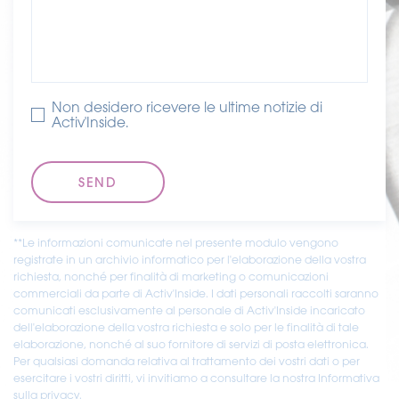
delle articolazioni
SODDISFAZIONE DEI CONSUMATORI
– L’olmaria è utilizzata per il buon funzionamento
In uno studio aperto e sotto controllo medico, 50
delle articolazioni
anziani e 50 atleti che soffrivano di disturbi articolari
– L’olmaria contribuisce a mantenere la salute delle
sono stati integrati con 100 mg al giorno di
articolazioni
Non desidero ricevere le ultime notizie di
Activ'Inside.
AiFlex’inside™ per 2 mesi.
– L’olmaria contribuisce a mantenere la salute delle
articolazioni
Sono stati percepiti miglioramenti di parametri
– L’olmaria supporta la flessibilità delle articolazioni
essenziali:
– L’olmaria allevia il dolore muscolare e articolare
– L’82% degli
atleti
ha avvertito un
minor disagio
articolare
durante l’esercizio fisico, migliorando le
Affermazioni A Valore Aggiunto
**Le informazioni comunicate nel presente modulo vengono
capacità atletiche
registrate in un archivio informatico per l'elaborazione della vostra
– Made in France
richiesta, nonché per finalità di marketing o comunicazioni
– Il 72% degli
anziani
ha notato un miglioramento
commerciali da parte di Activ'Inside. I dati personali raccolti saranno
– Senza allergeni
della propria
qualità di vita
comunicati esclusivamente al personale di Activ'Inside incaricato
– Senza glutine
dell'elaborazione della vostra richiesta e solo per le finalità di tale
EFFICACIA RAPIDA:
elaborazione, nonché al suo fornitore di servizi di posta elettronica.
– Senza OGM
Per qualsiasi domanda relativa al trattamento dei vostri dati o per
– Dopo 15 giorni, il 70% degli atleti e il 62% degli
– Senza nanoparticelle
esercitare i vostri diritti, vi invitiamo a consultare la nostra Informativa
anziani hanno notato risultati sulle articolazioni
– Senza irradiazioni
sulla privacy.