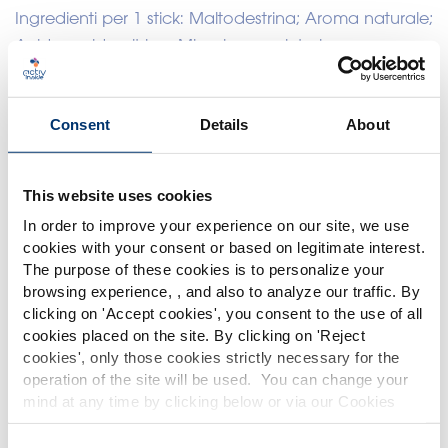
Ingredienti per 1 stick: Maltodestrina; Aroma naturale;
Acido: acido citrico; Miscela proprietaria
AiFlex’inside™* (100 mg): parti aeree di olmaria
(Filipendula ulmaria (L.) Maxim) estratto: 64 mg,
Consent
Details
About
stigma di saron (Crocus sativus L.) estratto: 20 mg,
vitamina C: 12 mg (15% NRV**); Edulcorante:
sucralosio
This website uses cookies
*AiFlex’inside™ è un marchio registrato da
In order to improve your experience on our site, we use
cookies with your consent or based on legitimate interest.
Activ’inside
The purpose of these cookies is to personalize your
**Valore di riferimento dei nutrienti
browsing experience, , and also to analyze our traffic. By
Please select your market
clicking on '
Accept cookies
', you consent to the use of all
Global
USA
cookies placed on the site. By clicking on '
Reject
Science
cookies
', only those cookies strictly necessary for the
operation of the site will be used. You can change your
This website is intended exclusively for
Claims data
mind at any time by clicking below or via our Cookies
professional clients in the the health,
Policy.
pharmaceutical and food supplement
EFFICACIA DIMOSTRATA
Technical data
sector and not for consumers. The
We also share information about site usage with our