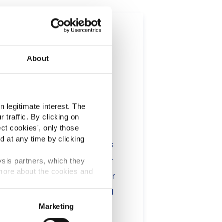
ts
About
t
Premium
 legitimate interest. The
 traffic. By clicking on
lients in the the health,
ect cookies
', only those
d at any time by clicking
onsumers. The information is
 include statements, claims or
ysis partners, which they
 more about the cookies and
tion CE n. 1924/2006 or other
t been evaluated by the Food
–
Marketing
 website are not intended to
™ & Vit