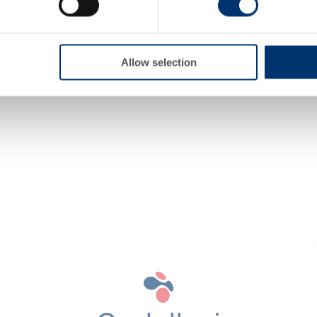
iagnose, treat, cure or prevent any disease. The complian
IDE™ e Vit B6
B6
regulation and related claims in the country where it
DE™
SAFR'INSIDE™
responsability of the professional c
Allow selection