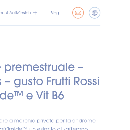
bout Activ’Inside
Blog
 premestruale –
 gusto Frutti Rossi
ide™ e Vit B6
are a marchio privato per la sindrome
fr’Inside™, un estratto di zafferano