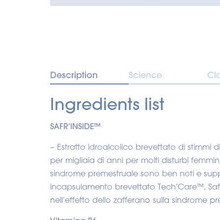
Description
Science
Cl
Ingredients list
SAFR’INSIDE™
– Estratto idroalcolico brevettato di stimmi 
per migliaia di anni per molti disturbi femminil
sindrome premestruale sono ben noti e support
incapsulamento brevettato Tech’Care™, Safr
nell’effetto dello zafferano sulla sindrome p