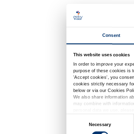
O
Consent
This website uses cookies
In order to improve your expe
purpose of these cookies is t
'
Accept cookies
', you consen
cookies strictly necessary fo
below or via our Cookies Poli
We also share information abo
may combine with information
p
personal data we use, please
Consent
Gestione 
Necessary
Selection
Gummies 