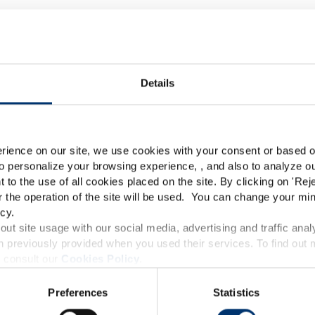
ther white labelling produc
Details
Please select your marke
Premium
Global
USA
rience on our site, we use cookies with your consent or based on
o personalize your browsing experience, , and also to analyze our
This website is intended exclusively for professional c
t to the use of all cookies placed on the site. By clicking on '
Rej
r the operation of the site will be used. You can change your min
pharmaceutical and food supplement sector and not for c
cy.
accessible in several countries all over the world and may
ut site usage with our social media, advertising and traffic anal
 previously provided when you used their services. To find out
roduct classification which do not comply with EC Regula
 consult our
Cookies Policy
.
provisions applicable in your country and which have no
dello stress –
Gestione dello stress 
Preferences
Statistics
and Drug Administration. The products presented on the
– gusto Frutti Rossi –
Capsule – Safr’Inside