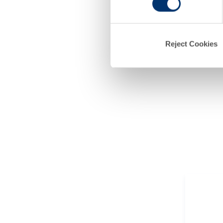
d
SAFR’INS
SAFR'INSI
Reject Cookies