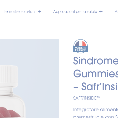
Le nostre soluzioni
Applicazioni per la salute
A
Sindrome
Gummies –
– Safr’Ins
SAFR'INSIDE™
Integratore aliment
premestruale con Sa