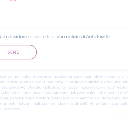
Non desidero ricevere le ultime notizie di Activ'Inside.
zioni comunicate nel presente modulo vengono registrate in un archivio i
azione della vostra richiesta, nonché per finalità di marketing o comunicazi
da parte di Activ'Inside. I dati personali raccolti saranno comunicati esclu
Activ'Inside incaricato dell'elaborazione della vostra richiesta e solo per le f
ione, nonché al suo fornitore di servizi di posta elettronica. Per qualsiasi 
attamento dei vostri dati o per esercitare i vostri diritti, vi invitiamo a consult
ulla privacy.