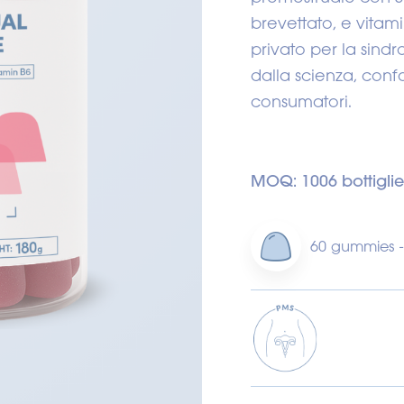
brevettato, e vita
privato per la sin
dalla scienza, conf
consumatori.
MOQ: 1006 bottiglie
60 gummies -