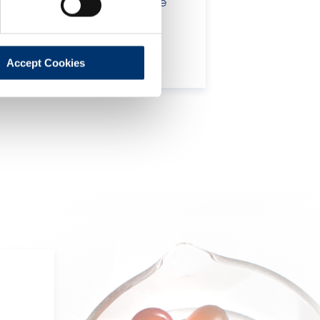
ce of a final product with the
 will be sold, remain the
lient.
Accept Cookies