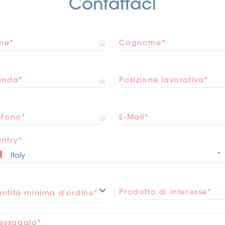
Contattaci
me*
Cognome*
enda*
Posizione lavorativa*
efono*
E-Mail*
ntry*
Prodotto di interesse*
ntità minima d'ordine*
essaggio*