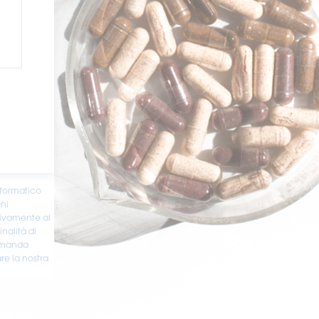
nformatico
oni
sivamente al
inalità di
domanda
are la nostra