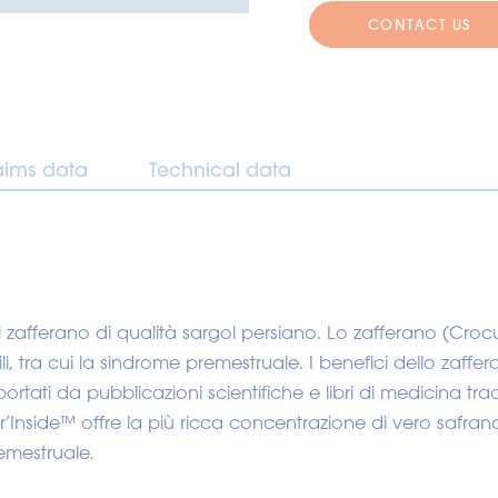
CONTACT US
aims data
Technical data
di zafferano di qualità sargol persiano. Lo zafferano (Croc
i, tra cui la sindrome premestruale. I benefici dello zafferan
ati da pubblicazioni scientifiche e libri di medicina trad
’Inside™ offre la più ricca concentrazione di vero safra
remestruale.