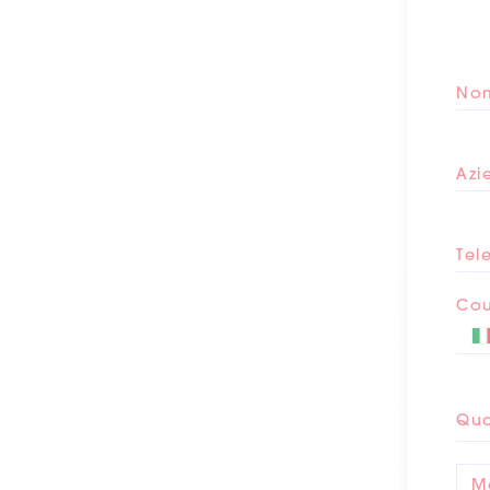
No
Azi
Tel
Cou
Qua
M