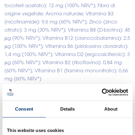
tocoferil acetato): 12 mg (100% NRV*); Fibra di
origine vegetale; Aroma naturale; Vitamina B3
(nicotinamide): 9,6 mg (60% NRV*); Zinco (zinco
citrato): 3 mg (30% NRV*); Vitamina B8 (D-biotina): 45
μg (90% NRV*); Vitamina B12 (cianocobalamina): 2,5
μg (100% NRV*); Vitamina B6 (piridossina cloridrato):
1,4 mg (100% NRV*); Vitamina D2 (ergocalciferolo): 3
μg (60% NRV*); Vitamina B2 (riboflavina): 0,84 mg
(60% NRV*); Vitamina B1 (tiamina mononitrato): 0,66
mg (60% NRV*)
*Valore di riferimento dei nutrienti
Consent
Details
About
Science
Claims data
This website uses cookies