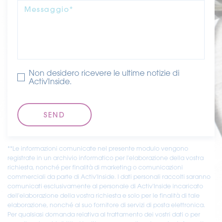
– La vitamina B8 e lo zinco contribuiscono al
Messaggio*
mantenimento di capelli normali.
– Lo zinco contribuisce al mantenimento di unghie
normali.
STRESS OX
Non desidero ricevere le ultime notizie di
Activ'Inside.
– Le vitamine B2, C, E e lo zinco contribuiscono alla
protezione delle cellule dallo stress ossidativo.
ASSORBIMENTO DEL FERRO
– La vitamina C aumenta l’assorbimento del ferro.
**Le informazioni comunicate nel presente modulo vengono
BAMBINI
registrate in un archivio informatico per l'elaborazione della vostra
– La vitamina D è necessaria per la normale crescita
richiesta, nonché per finalità di marketing o comunicazioni
e lo sviluppo delle ossa nei bambini.
commerciali da parte di Activ'Inside. I dati personali raccolti saranno
comunicati esclusivamente al personale di Activ'Inside incaricato
– La vitamina D contribuisce alla normale funzione
dell'elaborazione della vostra richiesta e solo per le finalità di tale
del sistema immunitario nei bambini.
elaborazione, nonché al suo fornitore di servizi di posta elettronica.
Per qualsiasi domanda relativa al trattamento dei vostri dati o per