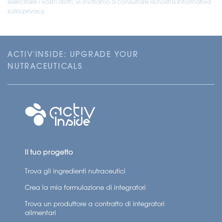
*Elenco non esaustivo delle Affermazioni sulla salute
esercitare i vostri diritti, vi invitiamo a consultare la nostra Informativa
sulla privacy.
autorizzate (Regolamento (UE) n. 432/2012 della
Commissione), altre affermazioni sono utilizzabili.
** Per 2 gummies al giorno
ACTIV'INSIDE: UPGRADE YOUR
NUTRACEUTICALS
Affermazioni Sul Valore Aggiunto
– Adatto ai vegani
– Made in France
– Aroma naturale
Il tuo progetto
Trova gli ingredienti nutraceutici
Crea la mia formulazione di integratori
Trova un produttore a contratto di integratori
alimentari