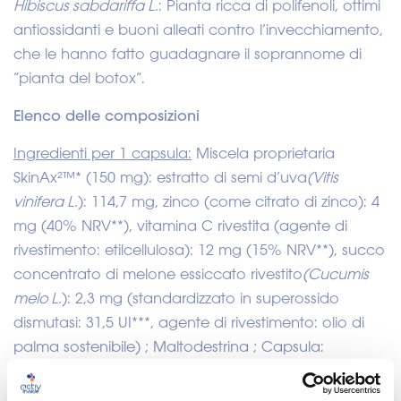
Hibiscus sabdariffa L.
: Pianta ricca di polifenoli, ottimi
antiossidanti e buoni alleati contro l’invecchiamento,
che le hanno fatto guadagnare il soprannome di
“pianta del botox”.
Elenco delle composizioni
Ingredienti per 1 capsula:
Miscela proprietaria
SkinAx²™* (150 mg): estratto di semi d’uva
(Vitis
vinifera L.
): 114,7 mg, zinco (come citrato di zinco): 4
mg (40% NRV**), vitamina C rivestita (agente di
rivestimento: etilcellulosa): 12 mg (15% NRV**), succo
concentrato di melone essiccato rivestito
(Cucumis
melo L.
): 2,3 mg (standardizzato in superossido
dismutasi: 31,5 UI***, agente di rivestimento: olio di
palma sostenibile) ; Maltodestrina ; Capsula:
idrossipropilmetilcellulosa ; Estratto di fiore di
ibisco
(Hibiscus sabdariffa L.
): 50 mg