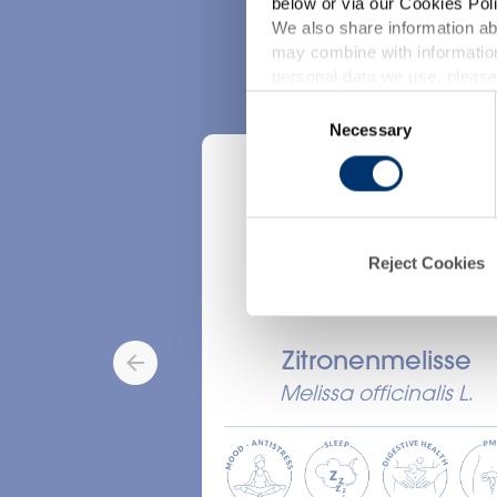
below or via our Cookies Poli
We also share information abo
Disco
may combine with information
p
personal data we use, please
Consent
Necessary
Selection
d
Reject Cookies
Zitronenmelisse
Melissa officinalis L.