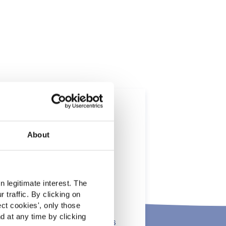
About
t
 legitimate interest. The
 traffic. By clicking on
lients in the the health,
ect cookies
', only those
d at any time by clicking
onsumers. The information is