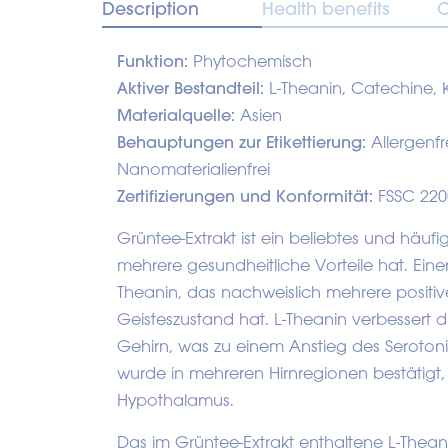
Description
Health benefits
O
Funktion:
Phytochemisch
Aktiver Bestandteil:
L-Theanin, Catechine, K
Materialquelle:
Asien
Behauptungen zur Etikettierung:
Allergenfr
Nanomaterialienfrei
Zertifizierungen und Konformität:
FSSC 220
Grüntee-Extrakt ist ein beliebtes und häu
mehrere gesundheitliche Vorteile hat. Eine
Theanin, das nachweislich mehrere posit
Geisteszustand hat. L-Theanin verbessert 
Gehirn, was zu einem Anstieg des Serotoni
wurde in mehreren Hirnregionen bestätigt
Hypothalamus.
Das im Grüntee-Extrakt enthaltene L-Theani