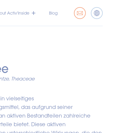
ut Activ’Inside
Blog
ee
untze, Theaceae
in vielseitiges
mittel, das aufgrund seiner
 an aktiven Bestandteilen zahlreiche
eile bietet. Diese aktiven
 unterschiedliche Wirkungen, die den