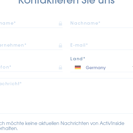
rname*
Nachname*
ernehmen*
E-mail*
Land*
efon*
achricht*
Ich möchte keine aktuellen Nachrichten von Activ'Inside
erhalten.