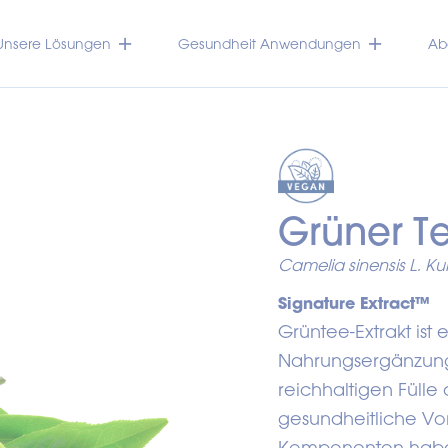
Unsere Lösungen
Gesundheit Anwendungen
Abo
Grüner T
Camelia sinensis L. K
Signature Extract™
Grüntee-Extrakt ist e
Nahrungsergänzungs
reichhaltigen Fülle
gesundheitliche Vort
Komponenten haben