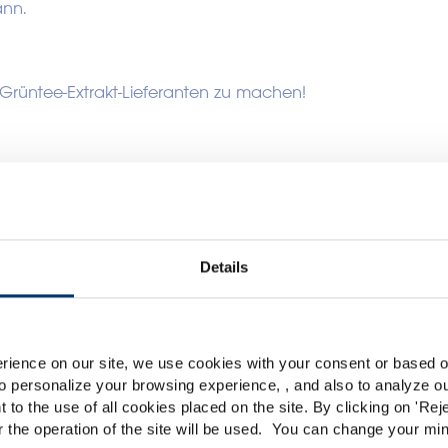
ann.
m Grüntee-Extrakt-Lieferanten zu machen!
Details
Please select your marke
Global
USA
rience on our site, we use cookies with your consent or based on
o personalize your browsing experience, , and also to analyze our
This website is intended exclusively for professional c
t to the use of all cookies placed on the site. By clicking on '
Rej
r the operation of the site will be used. You can change your min
pharmaceutical and food supplement sector and not for c
Our ingredients