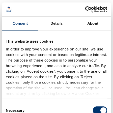
Consent
Details
About
This website uses cookies
Löwenmähne
In order to improve your experience on our site, we use
Hericium erinaceus
cookies with your consent or based on legitimate interest.
The purpose of these cookies is to personalize your
browsing experience, , and also to analyze our traffic. By
Please select your market
clicking on '
Accept cookies
', you consent to the use of all
Global
USA
cookies placed on the site. By clicking on '
Reject
cookies
', only those cookies strictly necessary for the
operation of the site will be used. You can change your
This website is intended exclusively for
DISCOVER
mind at any time by clicking below or via our Cookies
professional clients in the the health,
Policy.
pharmaceutical and food supplement
sector and not for consumers. The
We also share information about site usage with our
Consent
information is accessible in several
social media, advertising and traffic analysis partners,
Necessary
Selection
countries all over the world and may