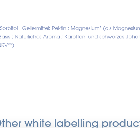
p, Sorbitol ; Geliermittel: Pektin ; Magnesium* (als Magnesi
r Basis ; Natürliches Aroma ; Karotten- und schwarzes Joha
NRV**)
ther white labelling produc