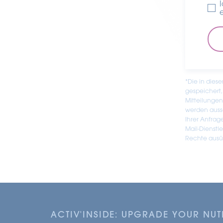
*Die in dies
gespeichert,
Mitteilunge
werden aussc
Ihrer Anfrag
Mail-Dienstl
Rechte ausüb
ACTIV'INSIDE: UPGRADE YOUR NU