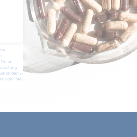
tei
e
n Daten
earbeitung
wie an den E-
en oder Ihre