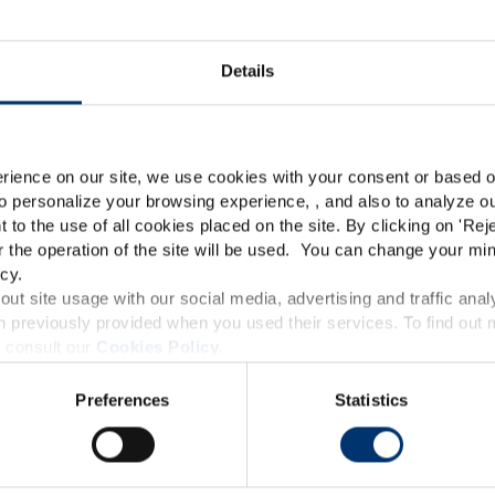
Essential
Details
Please select your marke
Global
USA
rience on our site, we use cookies with your consent or based on
o personalize your browsing experience, , and also to analyze our
This website is intended exclusively for professional c
t to the use of all cookies placed on the site. By clicking on '
Rej
r the operation of the site will be used. You can change your min
pharmaceutical and food supplement sector and not for c
cy.
accessible in several countries all over the world and may
ut site usage with our social media, advertising and traffic anal
 previously provided when you used their services. To find out
roduct classification which do not comply with EC Regula
 consult our
Cookies Policy
.
Stressbewältigung – 
provisions applicable in your country and which have no
 gummies –
Safr’Inside™ & Vit B6
ck: Rote Früchte
Preferences
Statistics
and Drug Administration. The products presented on the
Safr'Inside™
iagnose, treat, cure or prevent any disease. The complian
regulation and related claims in the country where it