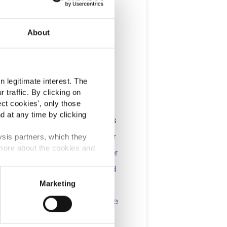
Premium
About
t
 legitimate interest. The
 traffic. By clicking on
lients in the the health,
ect cookies
', only those
d at any time by clicking
onsumers. The information is
 include statements, claims or
ysis partners, which they
 more about the cookies and
tion CE n. 1924/2006 or other
Kapseln –
t been evaluated by the Food
Marketing
 website are not intended to
ce of a final product with the
 will be sold, remain the