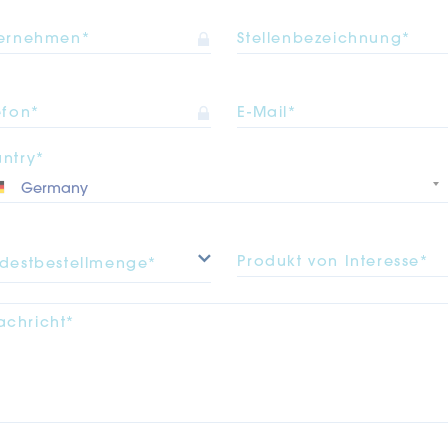
ernehmen*
Stellenbezeichnung*
efon*
E-Mail*
ntry*
Produkt von Interesse*
destbestellmenge*
achricht*