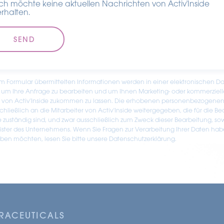
Ich möchte keine aktuellen Nachrichten von Activ'Inside
erhalten.
em Formular übermittelten Informationen werden in einer elektronischen Da
 um Ihre Anfrage zu bearbeiten und um Ihnen Marketing- oder kommerziell
n von Activ'Inside zukommen zu lassen. Die erhobenen personenbezogene
hließlich an die Mitarbeiter von Activ'Inside weitergegeben, die für die B
e zuständig sind, und zwar ausschließlich zum Zweck dieser Bearbeitung, so
eister des Unternehmens. Wenn Sie Fragen zur Verarbeitung Ihrer Daten hab
en möchten, lesen Sie bitte unsere Datenschutzerklärung.
TRACEUTICALS