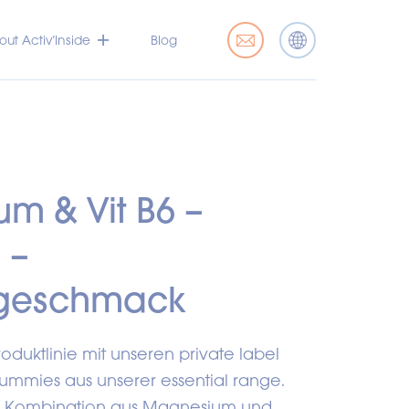
ut Activ’Inside
Blog
m & Vit B6 –
 –
geschmack
roduktlinie mit unseren private label
ummies aus unserer essential range.
le Kombination aus Magnesium und