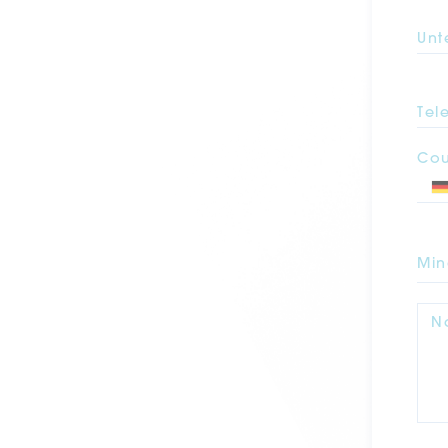
Unt
Tel
Cou
Min
N