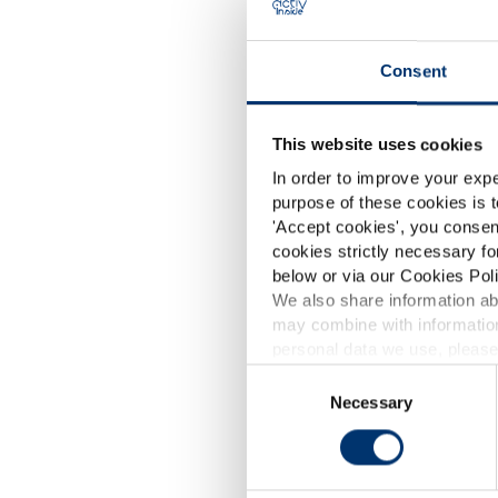
Consent
This website uses cookies
In order to improve your expe
purpose of these cookies is t
'
Accept cookies
', you consen
cookies strictly necessary fo
below or via our Cookies Poli
We also share information abo
may combine with information
p
personal data we use, please
Schlaf –
Consent
Geschma
Necessary
Selection
d