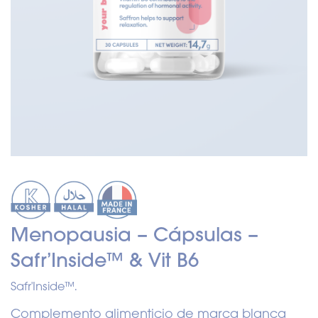
Menopausia – Cápsulas –
Safr’Inside™ & Vit B6
Safr'Inside™.
Complemento alimenticio de marca blanca