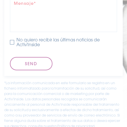
psicológicos (equilibrio emocional) en tan sólo dos
Mensaje*
semanas.
Sofocos y síntomas emocionales:
– Un estudio clínico en 60 mujeres posmenopáusicas
demostró que 6 semanas de suplementación con
No quiero recibir las últimas noticias de
extracto de estigma de azafrán (30 mg/día)
Activ'Inside
reducían significativamente los síntomas de la
menopausia, en comparación con el placebo.
– Las tasas de respuesta completa y de remisión
fueron significativamente mayores en el grupo del
azafrán a las 4 y 6 semanas, lo que demuestra
*La información comunicada en este formulario se registra en un
mejoras tanto físicas como psicológicas.
fichero informatizado para la tramitación de su solicitud, así como
para la comunicación comercial o de marketing por parte de
Activ'Inside. Los datos personales recogidos se comunicarán
Equilibrio emocional:
únicamente al personal de Activ'Inside responsable del tratamiento
– En un ensayo aleatorizado a doble ciego, 56
de su solicitud y exclusivamente a efectos de dicho tratamiento, así
sujetos sanos con sentimientos de tristeza o
como a su proveedor de servicios de envío de correo electrónico. Si
tiene alguna duda sobre el tratamiento de sus datos o desea ejercer
ansiedad recibieron Safr’Inside™ (30 mg/día)
sus derechos, consulte nuestra Política de privacidad.