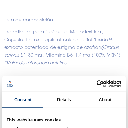
Lista de composición
Ingredientes para 1 cápsula:
Maltodextrina ;
Cápsula: hidroxipropilmetilcelulosa ; Safr’Inside™:
extracto patentado de estigma de azafrán
(Crocus
sativus L.
): 30 mg ; Vitamina B6: 1,4 mg (100% VRN*)
*Valor de referencia nutritivo
Ciencia
Datos de declaraciones
Consent
Details
About
MECANISMOS DE ACCIÓN
Datos técnicos
SAFR’INSIDE™
Ciencia Patentada Alegaciones
This website uses cookies
SOLICITAR UN PRESUPUESTO