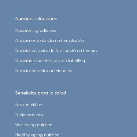
tiroideas. La relación causa-efecto demostrada entre
la ingesta de vitamina B6 y la regulación hormonal
Nuestras soluciones
pone de relieve su potencial para aliviar los síntomas
menopáusicos relacionados con los desequilibrios
Nuestros ingredientes
hormonales. Esto incluye los trastornos del estado de
Nuestra experiencia en formulación
ánimo, los trastornos del sueño y los síntomas físicos
Nuestros servicios de fabricación a terceros
que se experimentan habitualmente durante la
Nuestras soluciones private labelling
menopausia.
Nuestros servicios adicionales
Beneficios para la salud
Neuronutrition
Nutricosmetics
Well-being nutrition
Healthy aging nutrition