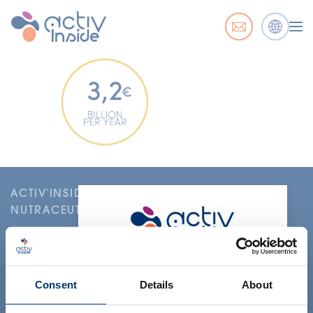
ACTIV'INSIDE: UPGRADE YOUR
NUTRACEUTICALS
Merci de sélectionner votre
marché
Consent
Details
About
Global
USA