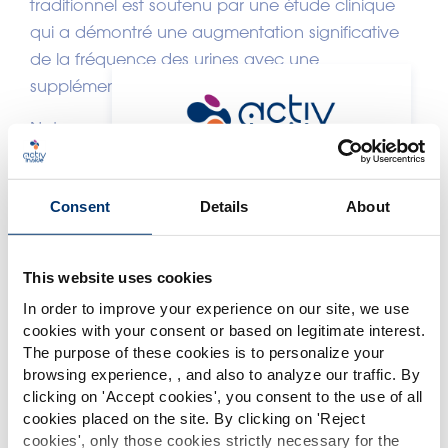
traditionnel est soutenu par une étude clinique
qui a démontré une augmentation significative
de la fréquence des urines avec une
supplémentation en extrait de pissenlit.
Notre produit est un extrait sec traditionnel de
pissenlit biologique avec un rapport
Merci de sélectionner votre
plante/extrait de 4:1. Ce produit est 100%
marché
Consent
Details
About
français, du sourcing de la plante jusqu'à
Global
USA
l'extraction.
Intéréssé ?
This website uses cookies
Veuillez noter que ce site web est
exclusivement destiné aux professionnels
In order to improve your experience on our site, we use
Cliquez ci-dessous pour faire d'Activ'Inside votre
de l’industrie des compléments
cookies with your consent or based on legitimate interest.
alimentaires et en aucun cas aux
fournisseur d'extrait de pissenlit !
The purpose of these cookies is to personalize your
consommateurs. Ce site étant accessible
browsing experience, , and also to analyze our traffic. By
dans plusieurs pays, il peut contenir des
déclarations, des allégations ou une
clicking on '
Accept cookies
', you consent to the use of all
CONTACT US
classification non conformes au
cookies placed on the site. By clicking on '
Reject
règlement CE n. 1924/2006 ou à d'autres
cookies
', only those cookies strictly necessary for the
dispositions en vigueur dans votre pays.