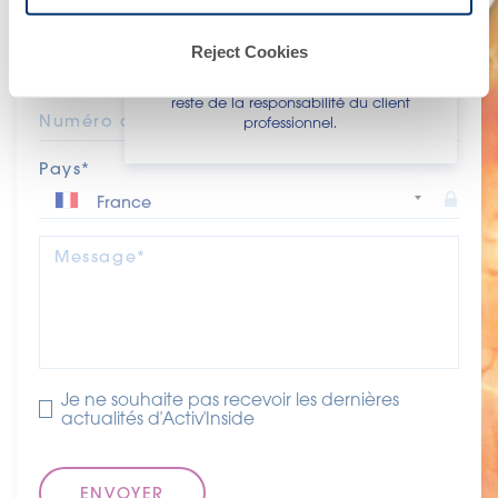
diagnostiquer, traiter, guérir ou prévenir
une quelconque maladie. La conformité
d'un produit final avec la
Email*
Reject Cookies
réglementation et les allégations y
afférentes dans le pays où il sera vendu,
reste de la responsabilité du client
Numéro de téléphone
professionnel.
Pays*
Message*
Je ne souhaite pas recevoir les dernières
actualités d'Activ'Inside