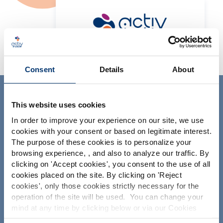
Merci de sélectionner votre
marché
Consent
Details
About
Global
USA
ACTIV'INSIDE: UPGRADE YOUR
This website uses cookies
NUTRACEUTICALS
Veuillez noter que ce site web est
exclusivement destiné aux professionnels
In order to improve your experience on our site, we use
de l’industrie des compléments
cookies with your consent or based on legitimate interest.
alimentaires et en aucun cas aux
The purpose of these cookies is to personalize your
consommateurs. Ce site étant accessible
browsing experience, , and also to analyze our traffic. By
dans plusieurs pays, il peut contenir des
déclarations, des allégations ou une
clicking on '
Accept cookies
', you consent to the use of all
classification non conformes au
cookies placed on the site. By clicking on '
Reject
règlement CE n. 1924/2006 ou à d'autres
cookies
', only those cookies strictly necessary for the
dispositions en vigueur dans votre pays.
Votre projet
operation of the site will be used. You can change your
Les produits présentés ne peuvent
mind at any time by clicking below or via our Cookies
prétendre à diagnostiquer, traiter ou
Rechercher des ingrédients nutraceutiques
guérir ou prévenir une quelconque
Policy.