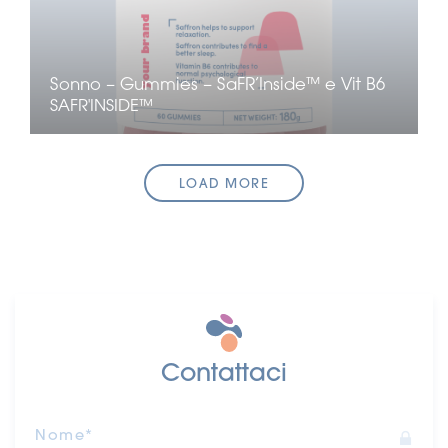
Sonno – Gummies – SaFR’Inside™ e Vit B6
SAFR'INSIDE™
LOAD MORE
Contattaci
Nome*