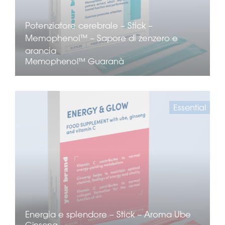
Potenziatore cerebrale – Stick –
Memophenol™ – Sapore di zenzero e
arancia
Memophenol™
Guaranà
Essential
Energia e splendore – Stick – Aroma Ube