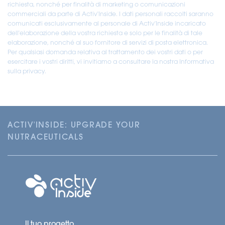
richiesta, nonché per finalità di marketing o comunicazioni
commerciali da parte di Activ'Inside. I dati personali raccolti saranno
comunicati esclusivamente al personale di Activ'Inside incaricato
dell'elaborazione della vostra richiesta e solo per le finalità di tale
elaborazione, nonché al suo fornitore di servizi di posta elettronica.
Per qualsiasi domanda relativa al trattamento dei vostri dati o per
esercitare i vostri diritti, vi invitiamo a consultare la nostra Informativa
sulla privacy.
ACTIV'INSIDE: UPGRADE YOUR
NUTRACEUTICALS
Il tuo progetto