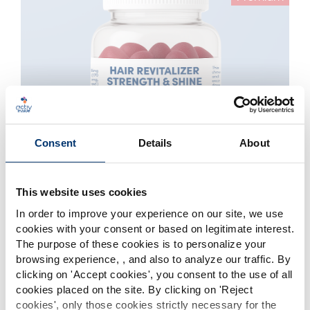
Rivitalizzante per capelli – Gummies –
Consent
Details
About
Sapore di pesca – Hair’Inside™ Grape
Hair'inside™ Grape
This website uses cookies
In order to improve your experience on our site, we use
cookies with your consent or based on legitimate interest.
Essential
The purpose of these cookies is to personalize your
browsing experience, , and also to analyze our traffic. By
Please select your market
clicking on '
Accept cookies
', you consent to the use of all
Global
USA
cookies placed on the site. By clicking on '
Reject
cookies
', only those cookies strictly necessary for the