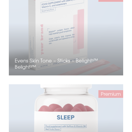
Evens Skin Tone – Sticks – Belightᵌ™
Belightᵌ™
Premium