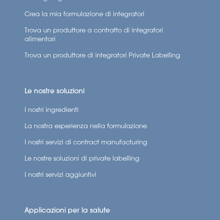
effetto tra l’assunzione di vitamina B6 e la
Crea la mia formulazione di integratori
regolazione ormonale evidenzia il suo potenziale
Trova un produttore a contratto di integratori
nell’alleviare i sintomi della menopausa legati agli
alimentari
squilibri ormonali. Tra questi vi sono i disturbi
Trova un produttore di integratori Private Labelling
dell’umore, i disturbi del sonno e i sintomi fisici
comunemente avvertiti durante la menopausa.
Le nostre soluzioni
I nostri ingredienti
La nostra esperienza nella formulazione
I nostri servizi di contract manufacturing
Le nostre soluzioni di private labelling
I nostri servizi aggiuntivi
Applicazioni per la salute