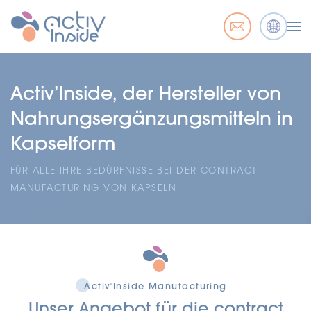
Activ’Inside, der Hersteller von
Nahrungsergänzungsmitteln in
Kapselform
FÜR ALLE IHRE BEDÜRFNISSE BEI DER CONTRACT
MANUFACTURING VON KAPSELN
Activ'Inside Manufacturing
Unser Angebot für die contract