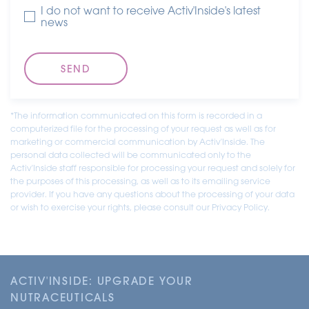
I do not want to receive Activ'Inside's latest
news
*The information communicated on this form is recorded in a
computerized file for the processing of your request as well as for
marketing or commercial communication by Activ'Inside. The
personal data collected will be communicated only to the
Activ'Inside staff responsible for processing your request and solely for
the purposes of this processing, as well as to its emailing service
provider. If you have any questions about the processing of your data
or wish to exercise your rights, please consult our Privacy Policy.
ACTIV'INSIDE: UPGRADE YOUR
NUTRACEUTICALS