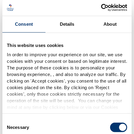
Consent
Details
About
This website uses cookies
In order to improve your experience on our site, we use
cookies with your consent or based on legitimate interest.
The purpose of these cookies is to personalize your
browsing experience, , and also to analyze our traffic. By
Please select your market
clicking on '
Accept cookies
', you consent to the use of all
Global
USA
cookies placed on the site. By clicking on '
Reject
cookies
', only those cookies strictly necessary for the
Warum die Kapselherstellung?
operation of the site will be used. You can change your
This website is intended exclusively for
mind at any time by clicking below or via our Cookies
professional clients in the the health,
Bei der contract manufacturing von Kapseln handelt
Policy.
pharmaceutical and food supplement
es sich um die Herstellung eines
sector and not for consumers. The
We also share information about site usage with our
Consent
information is accessible in several
Nahrungsergänzungsmittels, das aus einer
social media, advertising and traffic analysis partners,
Necessary
Selection
countries all over the world and may
which they may combine with information previously