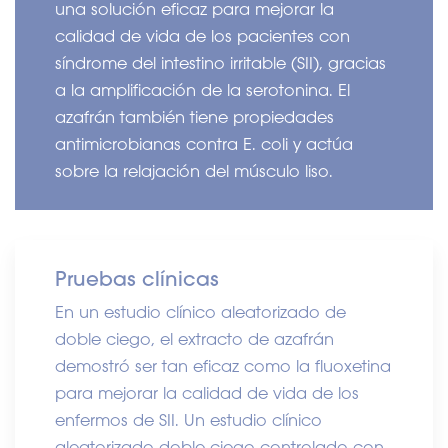
una solución eficaz para mejorar la
calidad de vida de los pacientes con
síndrome del intestino irritable (SII), gracias
a la amplificación de la serotonina. El
azafrán también tiene propiedades
antimicrobianas contra E. coli y actúa
sobre la relajación del músculo liso.
Pruebas clínicas
En un estudio clínico aleatorizado de
doble ciego, el extracto de azafrán
demostró ser tan eficaz como la fluoxetina
para mejorar la calidad de vida de los
enfermos de SII. Un estudio clínico
aleatorizado doble ciego controlado con