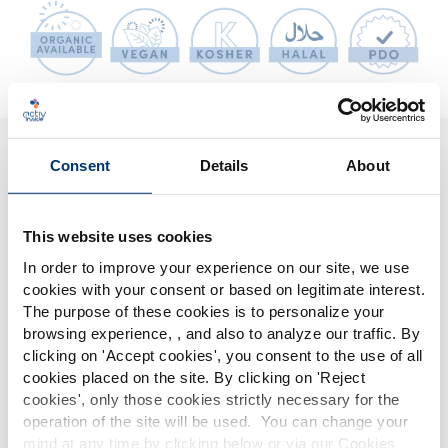
Consent
Details
About
Nuestras soluciones
Cree su fórmula personalizada
This website uses cookies
In order to improve your experience on our site, we use
cookies with your consent or based on legitimate interest.
The purpose of these cookies is to personalize your
Por favor seleccione su
browsing experience, , and also to analyze our traffic. By
clicking on '
Accept cookies
', you consent to the use of all
mercado
cookies placed on the site. By clicking on '
Reject
Global
USA
cookies
', only those cookies strictly necessary for the
Descubra nuestros extractos botánicos y soluciones
operation of the site will be used. You can change your
de ingredientes nutracéuticos para crear su propia
mind at any time by clicking below or via our Cookies
This website is intended exclusively for