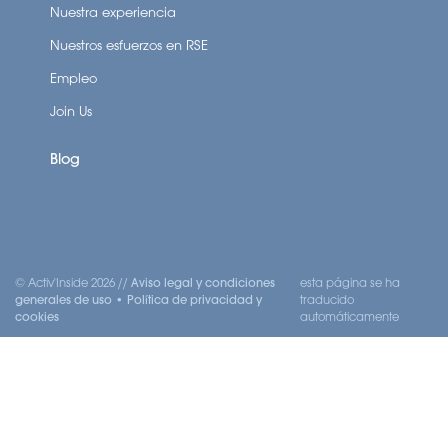
Nuestra experiencia
Nuestros esfuerzos en RSE
Empleo
Join Us
Blog
© Activ'Inside 2026 //
Aviso legal y condiciones
esta página se ha
generales de uso
•
Política de privacidad y
traducido
cookies
automáticamente