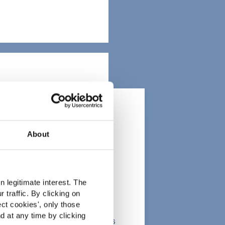
About
rcado
 legitimate interest. The
 traffic. By clicking on
lients in the the health,
ect cookies
', only those
d at any time by clicking
onsumers. The information is