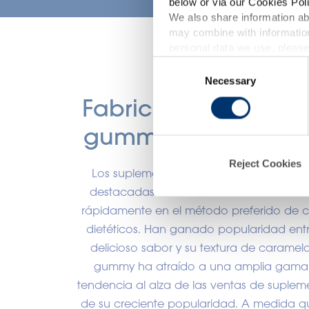
below or via our Cookies Poli
We also share information abo
may combine with information
p
personal data we use, please
Consent
Necessary
Selection
Fabricación de sup
d
gummies en el mer
Reject Cookies
Los suplementos de gummies son las es
destacadas de la industria nutracéutica 
rápidamente en el método preferido de
dietéticos. Han ganado popularidad entr
delicioso sabor y su textura de caramel
gummy ha atraído a una amplia gama 
tendencia al alza de las ventas de suple
de su creciente popularidad. A medida 