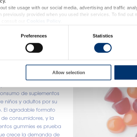
cy.
accessible in several countries all over the world and may
ut site usage with our social media, advertising and traffic anal
 previously provided when you used their services. To find out
roduct classification which do not comply with EC Regula
 consult our
Cookies Policy
.
provisions applicable in your country and which have no
Preferences
Statistics
and Drug Administration. The products presented on the
lementos de
iagnose, treat, cure or prevent any disease. The complian
regulation and related claims in the country where it
cado actual
responsability of the professional c
Allow selection
trellas emergentes más
y se están convirtiendo
 consumo de suplementos
e niños y adultos por su
o. El agradable formato
de consumidores, y la
mentos gummies es prueba
que crece la demanda de