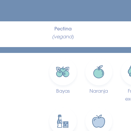
Pectina
(vegana
)
Bayas
Naranja
F
ex