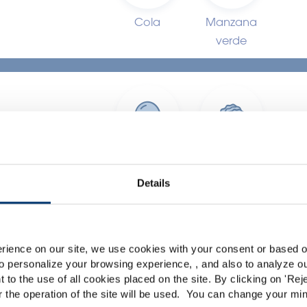
Cola
Manzana
verde
Drop
Bayas
Details
Por favor seleccione su me
ar
Global
USA
rience on our site, we use cookies with your consent or based on
o personalize your browsing experience, , and also to analyze our
This website is intended exclusively for professional c
t to the use of all cookies placed on the site. By clicking on '
Rej
SOLICITAR PRESUPUESTO
r the operation of the site will be used. You can change your min
pharmaceutical and food supplement sector and not for c