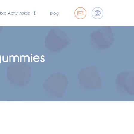
bre Activ’Inside
Blog
 gummies