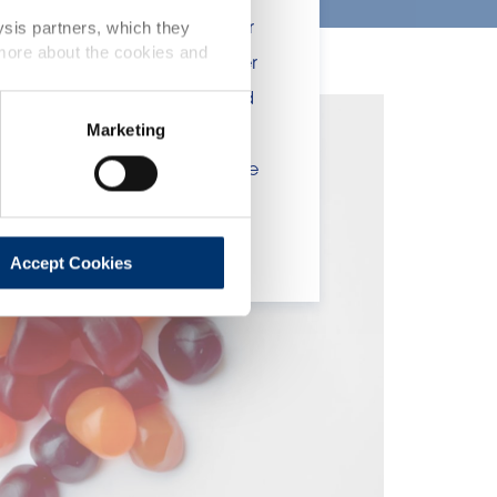
 include statements, claims or
ysis partners, which they
 more about the cookies and
tion CE n. 1924/2006 or other
t been evaluated by the Food
Marketing
 website are not intended to
ce of a final product with the
 will be sold, remain the
lient.
Accept Cookies