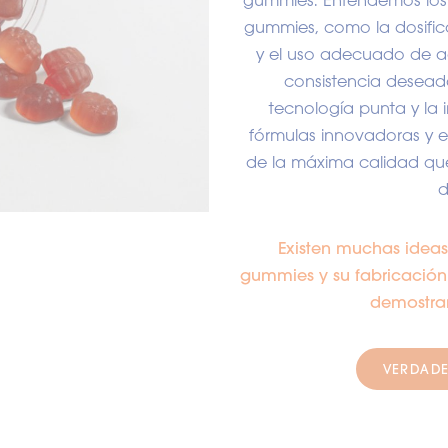
gummies. Entendemos los 
gummies, como la dosifica
y el uso adecuado de age
consistencia desead
tecnología punta y la i
fórmulas innovadoras y 
de la máxima calidad que
d
Existen muchas idea
gummies y su fabricación
demostrar
VERDADE