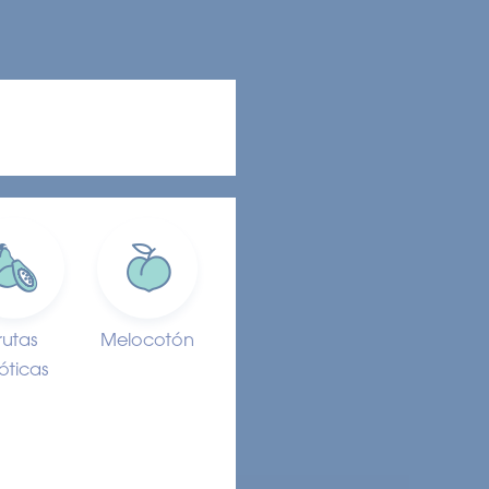
rutas
Melocotón
óticas