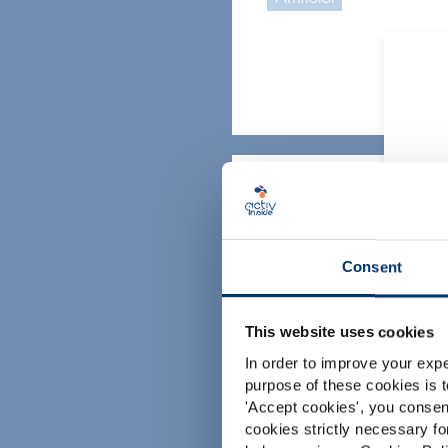
Formes
Consent
This website uses cookies
c
In order to improve your expe
Option sans suc
purpose of these cookies is t
'
Accept cookies
', you consen
cookies strictly necessary fo