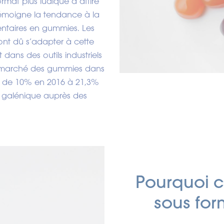
rmat plus ludique a attiré
émoigne la tendance à la
ntaires en gummies. Les
ont dû s’adapter à cette
dans des outils industriels
de marché des gummies dans
é de 10% en 2016 à 21,3%
te galénique auprès des
Pourquoi ch
sous fo