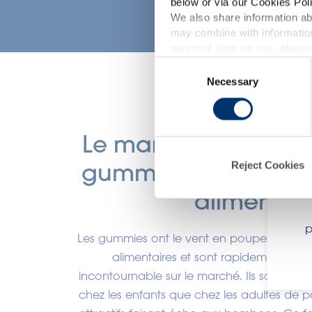
below or via our Cookies Poli
We also share information abo
may combine with information
personal data we use, please
Consent
c
Necessary
Selection
d
Le marché de la fab
gummies pour les 
Reject Cookies
alimentair
p
Les gummies ont le vent en poupe dans l’
alimentaires et sont rapidement de
incontournable sur le marché. Ils sont dev
chez les enfants que chez les adultes de pa