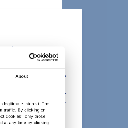
marché
x professionnels de l’industrie
About
nsommateurs. Ce site étant
ations, des allégations ou une
 ou à d'autres dispositions en
 legitimate interest. The
 traffic. By clicking on
nt prétendre à diagnostiquer,
ect cookies
', only those
 conformité d'un produit à la
d at any time by clicking