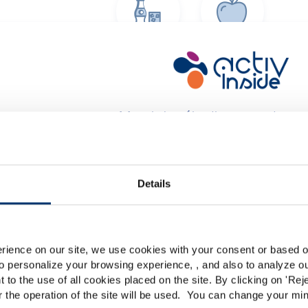
Cola
Pomme
verte
Merci de sélectionner votre 
Global
USA
Veuillez noter que ce site web est exclusivement destiné au
Details
Drop
Berry
des compléments alimentaires et en aucun cas aux co
accessible dans plusieurs pays, il peut contenir des déclar
lassification non conformes au règlement CE n. 1924/2006
rience on our site, we use cookies with your consent or based on
re
o personalize your browsing experience, , and also to analyze our
vigueur dans votre pays. Les produits présentés ne peuve
t to the use of all cookies placed on the site. By clicking on '
Rej
traiter ou guérir ou prévenir une quelconque maladie. La
r the operation of the site will be used. You can change your min