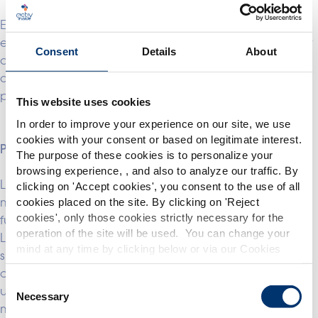
Este formato también resulta atractivo para los
estudiantes universitarios, los alumnos de secundaria y
Consent
Details
About
aquellas personas que se están preparando para
obtener titulaciones profesionales o para realizar
presentaciones importantes.
This website uses cookies
In order to improve your experience on our site, we use
cookies with your consent or based on legitimate interest.
Por qué es importante el formato «Stick»
The purpose of these cookies is to personalize your
Por favor seleccione su
browsing experience, , and also to analyze our traffic. By
La comodidad sigue siendo uno de los principales
clicking on '
Accept cookies
', you consent to the use of all
mercado
motores de la innovación en el ámbito de la nutrición
cookies placed on the site. By clicking on '
Reject
Global
USA
cookies
', only those cookies strictly necessary for the
funcional.
operation of the site will be used. You can change your
Los sticks monodosis de suplementos constituyen un
mind at any time by clicking below or via our Cookies
This website is intended exclusively for
sistema de administración eficaz para los
professional clients in the the health,
Policy.
consumidores activos. Ligeros, portátiles y fáciles de
pharmaceutical and food supplement
We also share information about site usage with our
Consent
sector and not for consumers. The
usar, encajan a la perfección en los estilos de vida
social media, advertising and traffic analysis partners,
Necessary
Selection
information is accessible in several
modernos.
which they may combine with information previously
countries all over the world and may